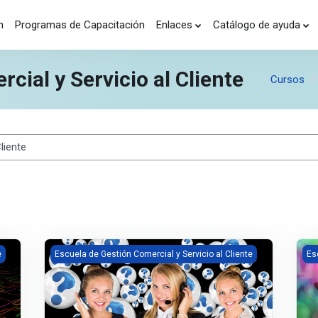
n
Programas de Capacitación
Enlaces
Catálogo de ayuda
cial y Servicio al Cliente
Cursos
s
trada en el cliente
Imagen del curso Cómo brindar un buen servicio
Ima
e
Escuela de Gestión Comercial y Servicio al Cliente
Es