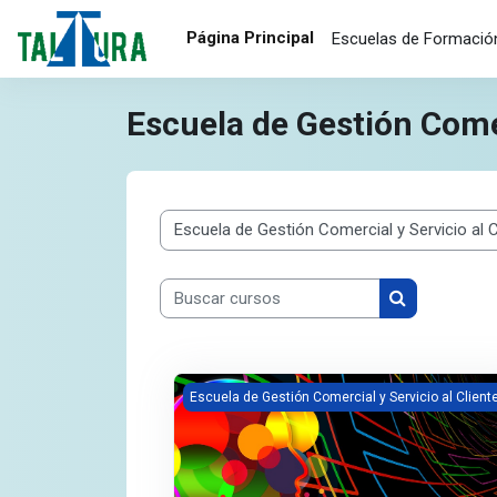
Salta al contenido principal
Página Principal
Escuelas de Formació
Escuela de Gestión Comer
Categorías
Buscar cursos
Buscar curso
Imagen del curso Cultura organizacional cen
Escuela de Gestión Comercial y Servicio al Client