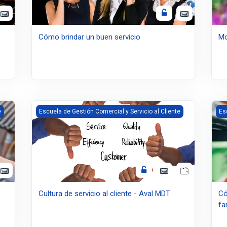
Cómo brindar un buen servicio
Mo
 del CRM
Imagen del curso Cultura de servicio al cliente - Aval MD
Ima
e
Escuela de Gestión Comercial y Servicio al Cliente
Es
Cultura de servicio al cliente - Aval MDT
Có
fa