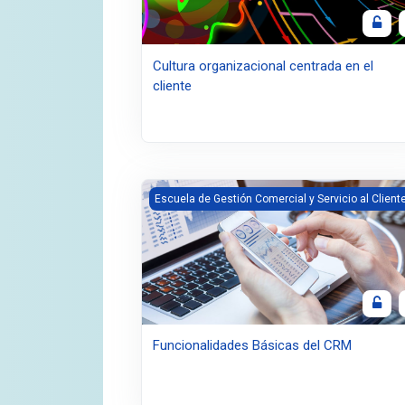
Cultura organizacional centrada en el
cliente
Imagen del curso Funcionalidades Básicas
Escuela de Gestión Comercial y Servicio al Client
Funcionalidades Básicas del CRM