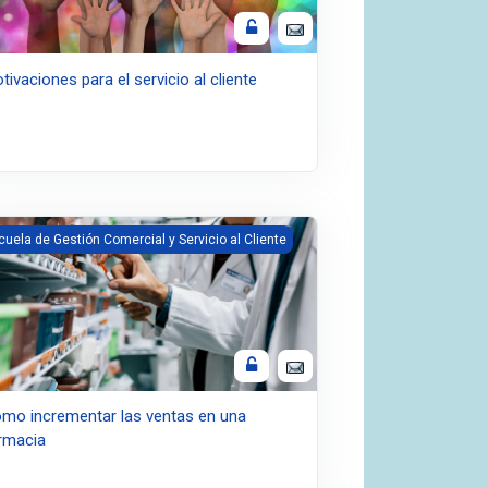
tivaciones para el servicio al cliente
T
gen del curso Cómo incrementar las ventas en una farmacia
cuela de Gestión Comercial y Servicio al Cliente
mo incrementar las ventas en una
rmacia