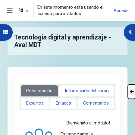
Salta al contenido principal
En este momento está usando el
Acceder
acceso para invitados
Panel lateral
Abrir índice del curso
Abr
Tecnología digital y aprendizaje -
Aval MDT
Presentación
Información del curso
Expertos
Enlaces
Comentarios
¡Bienvenido al módulo!
Es importante la