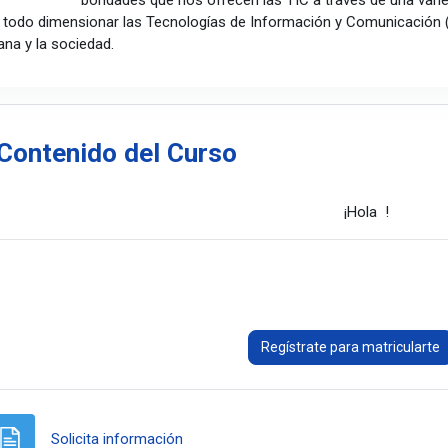
bondades que nos ofrecen las TIC a través de una vari
 todo dimensionar las Tecnologías de Información y Comunicación (TI
ana y la sociedad.
cción fuera de línea
Contenido del Curso
¡Hola !
Regístrate para matricularte
Página
Solicita información