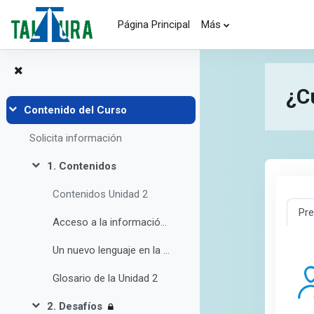
Salta al contenido principal
Página Principal
Más
¿Cu
Contenido del Curso
Colapsar
Solicita información
1. Contenidos
Colapsar
Contenidos Unidad 2
Pre
Acceso a la información y aprendizaje informal en Internet
Un nuevo lenguaje en la red
Glosario de la Unidad 2
2. Desafíos
Colapsar