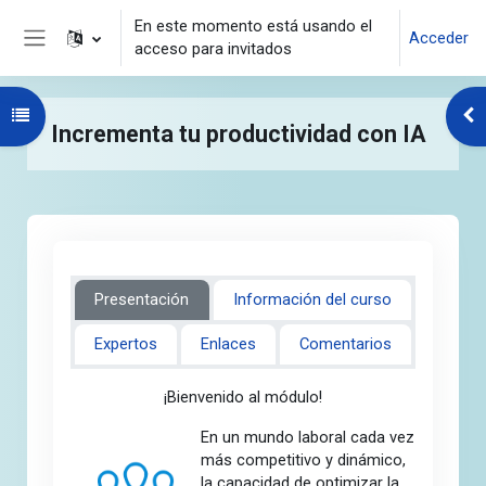
Salta al contenido principal
En este momento está usando el
Acceder
acceso para invitados
Panel lateral
Abrir índice del curso
Abr
Incrementa tu productividad con IA
Presentación
Información del curso
Expertos
Enlaces
Comentarios
¡Bienvenido al módulo!
En un mundo laboral cada vez
más competitivo y dinámico,
la capacidad de optimizar la