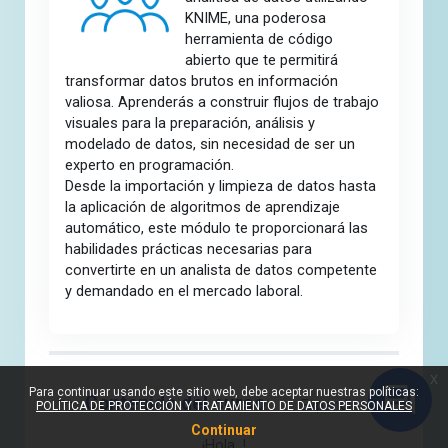
KNIME, una poderosa
herramienta de código
abierto que te permitirá
transformar datos brutos en información
valiosa. Aprenderás a construir flujos de trabajo
visuales para la preparación, análisis y
modelado de datos, sin necesidad de ser un
experto en programación.
Desde la importación y limpieza de datos hasta
la aplicación de algoritmos de aprendizaje
automático, este módulo te proporcionará las
habilidades prácticas necesarias para
convertirte en un analista de datos competente
y demandado en el mercado laboral.
Sección fuera de línea
x
Para continuar usando este sitio web, debe aceptar nuestras políticas:
Contenido del curso
Expandir todo
POLÍTICA DE PROTECCIÓN Y TRATAMIENTO DE DATOS PERSONALES
Continuar
¡Hola !