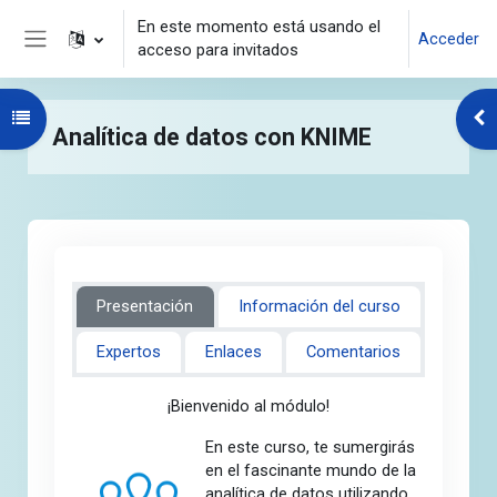
Salta al contenido principal
En este momento está usando el
Acceder
acceso para invitados
Panel lateral
Abrir índice del curso
Abr
Analítica de datos con KNIME
Presentación
Información del curso
Expertos
Enlaces
Comentarios
¡Bienvenido al módulo!
En este curso, te sumergirás
en el fascinante mundo de la
analítica de datos utilizando