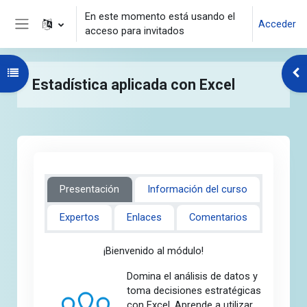
Salta al contenido principal
En este momento está usando el
Acceder
acceso para invitados
Panel lateral
Abrir índice del curso
Abr
Estadística aplicada con Excel
Presentación
Información del curso
Expertos
Enlaces
Comentarios
¡Bienvenido al módulo!
Domina el análisis de datos y
toma decisiones estratégicas
con Excel. Aprende a utilizar