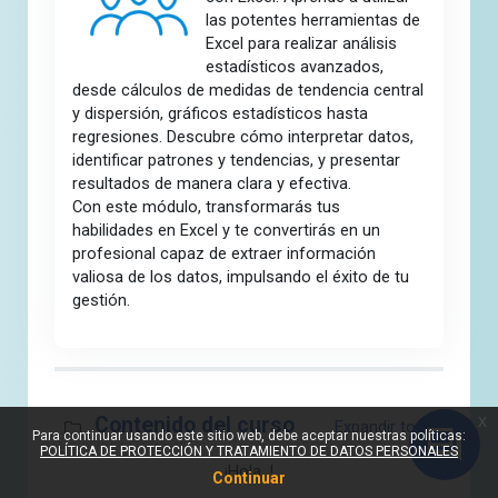
las potentes herramientas de
Excel para realizar análisis
estadísticos avanzados,
desde cálculos de medidas de tendencia central
y dispersión, gráficos estadísticos hasta
regresiones. Descubre cómo interpretar datos,
identificar patrones y tendencias, y presentar
resultados de manera clara y efectiva.
Con este módulo, transformarás tus
habilidades en Excel y te convertirás en un
profesional capaz de extraer información
valiosa de los datos, impulsando el éxito de tu
gestión.
Sección fuera de línea
x
Contenido del curso
Expandir todo
Para continuar usando este sitio web, debe aceptar nuestras políticas:
POLÍTICA DE PROTECCIÓN Y TRATAMIENTO DE DATOS PERSONALES
¡Hola !
Continuar