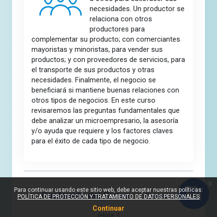
necesidades. Un productor se
relaciona con otros
productores para
complementar su producto; con comerciantes
mayoristas y minoristas, para vender sus
productos; y con proveedores de servicios, para
el transporte de sus productos y otras
necesidades. Finalmente, el negocio se
beneficiará si mantiene buenas relaciones con
otros tipos de negocios. En este curso
revisaremos las preguntas fundamentales que
debe analizar un microempresario, la asesoría
y/o ayuda que requiere y los factores claves
para el éxito de cada tipo de negocio.
Sección fuera de línea
x
Para continuar usando este sitio web, debe aceptar nuestras políticas:
Contenido del Curso
Expandir todo
POLÍTICA DE PROTECCIÓN Y TRATAMIENTO DE DATOS PERSONALES
Continuar
¡Hola !