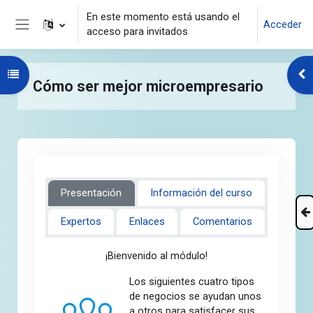
Salta al contenido principal
En este momento está usando el
Acceder
acceso para invitados
Panel lateral
Abrir índice del curso
Abr
Cómo ser mejor microempresario
Presentación
Información del curso
Expertos
Enlaces
Comentarios
¡Bienvenido al módulo!
Los siguientes cuatro tipos
de negocios se ayudan unos
a otros para satisfacer sus