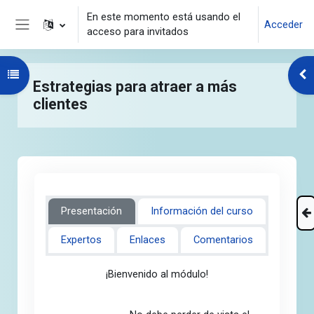
Salta al contenido principal
En este momento está usando el
Acceder
acceso para invitados
Panel lateral
Abrir índice del curso
Abr
Estrategias para atraer a más
clientes
Presentación
Información del curso
Expertos
Enlaces
Comentarios
¡Bienvenido al módulo!