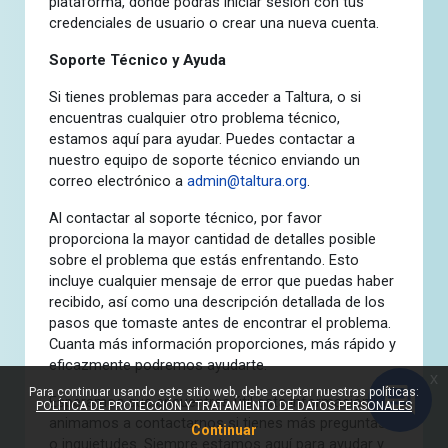
plataforma, donde podrás iniciar sesión con tus
credenciales de usuario o crear una nueva cuenta.
Soporte Técnico y Ayuda
Si tienes problemas para acceder a Taltura, o si
encuentras cualquier otro problema técnico,
estamos aquí para ayudar. Puedes contactar a
nuestro equipo de soporte técnico enviando un
correo electrónico a
admin@taltura.org
.
Al contactar al soporte técnico, por favor
proporciona la mayor cantidad de detalles posible
sobre el problema que estás enfrentando. Esto
incluye cualquier mensaje de error que puedas haber
recibido, así como una descripción detallada de los
pasos que tomaste antes de encontrar el problema.
Cuanta más información proporciones, más rápido y
eficazmente podremos ayudarte.
x
Para continuar usando este sitio web, debe aceptar nuestras políticas:
Esperamos que encuentres útil esta información y te
POLÍTICA DE PROTECCIÓN Y TRATAMIENTO DE DATOS PERSONALES
animamos a contactarnos si tienes más preguntas
Continuar
o inquietudes. Siempre estamos aquí para ayudar y