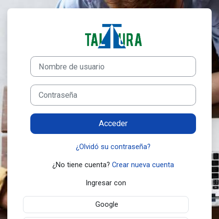
Salta al contenido principal
Entrar a Taltura
Saltar a creación de una nueva cuenta
Nombre de usuario
Contraseña
Acceder
¿Olvidó su contraseña?
¿No tiene cuenta?
Crear nueva cuenta
Ingresar con
Google